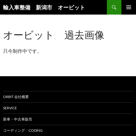
検
輸入車整備 新潟市 オービット
索
コ
メインメ
ン
ニュー
テ
オービット 過去画像
ン
ツ
へ
只今制作中です。
ス
キ
ッ
プ
ORBIT 会社概要
SERVICE
新車・中古車販売
コーディング CODING