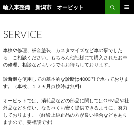
検
輸入車整備 新潟市 オービット
索
コ
メインメ
ン
ニュー
テ
SERVICE
ン
ツ
へ
車検や修理、板金塗装、カスタマイズなど車の事でした
ス
キ
ら、ご相談ください。もちろん他社様にて購入されたお車
ッ
の修理、相談などもいつでもお待ちしております。
プ
診断機を使用しての基本的な診断は4000円で承っておりま
す。（車検、１２ヵ月点検時は無料)
オービットでは、消耗品などの部品に関してはOEM品や社
外品などを使い、なるべくお安く提供できるように、努力
しております。（経験上純正品の方が良い場合などもあり
ますので、要相談です)